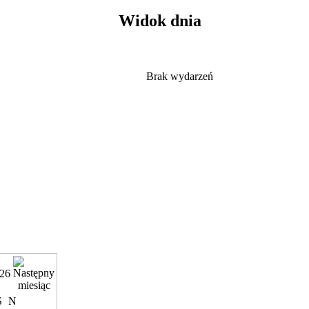
Widok dnia
Brak wydarzeń
026
S
N