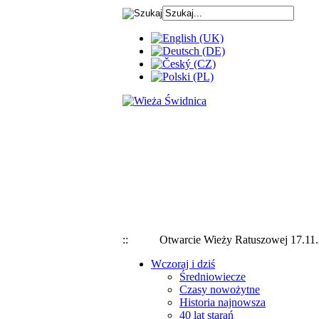
:
: Otwarcie Wieży Ratuszowej 17
Wczoraj i dziś
Średniowiecze
Czasy nowożytne
Historia najnowsza
40 lat starań